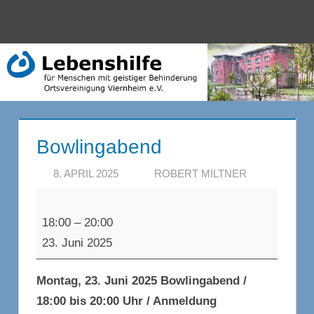
Zum
Inhalt
Menü
Lebenshilfe
springen
Bowlingabend
8. APRIL 2025
ROBERT MILTNER
Bowlingabend
18:00
–
20:00
23. Juni 2025
Montag, 23. Juni 2025 Bowlingabend /
18:00 bis 20:00 Uhr / Anmeldung