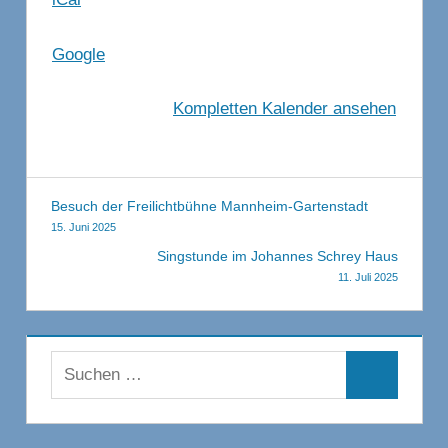
Google
Kompletten Kalender ansehen
Beitragsnavigation
Besuch der Freilichtbühne Mannheim-Gartenstadt
15. Juni 2025
Singstunde im Johannes Schrey Haus
11. Juli 2025
Suchen
Suchen
nach: