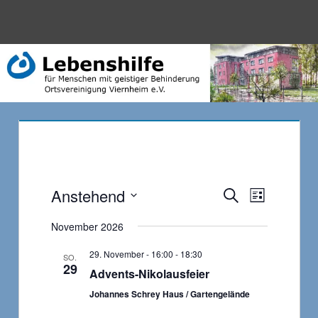
Zum
Inhalt
Menü
Lebenshilfe
springen
Anstehend
Veranst
Veranstalt
Suche
Liste
Datum
Ansicht
Suche
November 2026
wählen.
Navigat
und
29. November - 16:00
-
18:30
SO.
29
Advents-Nikolausfeier
Ansichten,
Johannes Schrey Haus / Gartengelände
Navigation